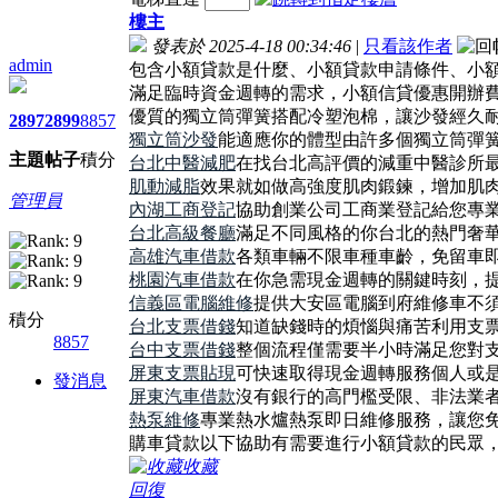
樓主
發表於 2025-4-18 00:34:46
|
只看該作者
admin
包含小額貸款是什麼、小額貸款申請條件、小
滿足臨時資金週轉的需求，小額信貸優惠開辦費
優質的獨立筒彈簧搭配冷塑泡棉，讓沙發經久
2897
2899
8857
獨立筒沙發
能適應你的體型由許多個獨立筒彈
主題
帖子
積分
台北中醫減肥
在找台北高評價的減重中醫診所
肌動減脂
效果就如做高強度肌肉鍛鍊，增加肌
管理員
內湖工商登記
協助創業公司工商業登記給您專
台北高級餐廳
滿足不同風格的你台北的熱門奢
高雄汽車借款
各類車輛不限車種車齡，免留車
桃園汽車借款
在你急需現金週轉的關鍵時刻，
信義區電腦維修
提供大安區電腦到府維修車不
積分
台北支票借錢
知道缺錢時的煩惱與痛苦利用支
8857
台中支票借錢
整個流程僅需要半小時滿足您對
屏東支票貼現
可快速取得現金週轉服務個人或
發消息
屏東汽車借款
沒有銀行的高門檻受限、非法業
熱泵維修
專業熱水爐熱泵即日維修服務，讓您
購車貸款以下協助有需要進行小額貸款的民眾
收藏
回復