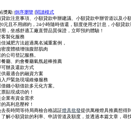
|
倒序瀏覽
|
閱讀模式
額貸款注意事項、小額貸款申辦建議、小額貸款申辦管道以及小
0元且不用綁約，24小時隨時借還，額度使用才計息，小額貸
耐用，坐感舒適工廠直營品質保證，立即預約體驗！
簧客製化服務
最佳減肥方法超過萬名減重案例，
肉密度體積增強腹部肌肉
業的公司登記服務。
華餐廳、約會餐廳氣氛超棒推薦
即可辦及還款方式
提供最適合的融資方案
須入戶緊急現場維修服務
票借錢小額借款多元化方案。
支票貼現成功的！
是企業有資金需求
者的高利息壓榨！
免去長時間等待局商檢合格認証
燈具批發
提供萬種燈具推薦想得到
，了解小額貸款的利率、申請管道及額度，並透過本篇文章，尋