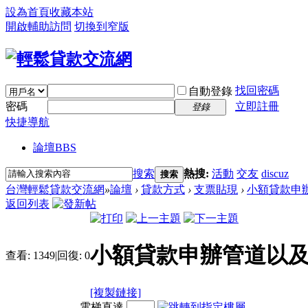
設為首頁
收藏本站
開啟輔助訪問
切換到窄版
找回密碼
自動登錄
密碼
立即註冊
登錄
快捷導航
論壇
BBS
搜索
熱搜:
活動
交友
discuz
搜索
台灣輕鬆貸款交流網
»
論壇
›
貸款方式
›
支票貼現
›
小額貸款申辦
返回列表
小額貸款申辦管道以
查看:
1349
|
回復:
0
[複製鏈接]
電梯直達