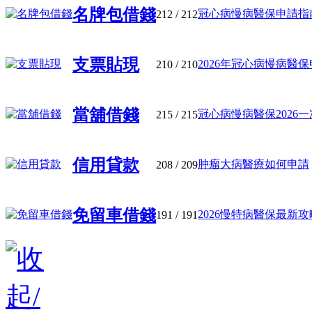
名牌包借錢
冠心病慢病醫保申請指南:
212
/ 212
支票貼現
2026年冠心病慢病醫保申報
210
/ 210
當舖借錢
冠心病慢病醫保2026一次
215
/ 215
信用貸款
肿瘤大病醫療如何申請
208
/ 209
免留車借錢
2026慢特病醫保最新攻略:
191
/ 191