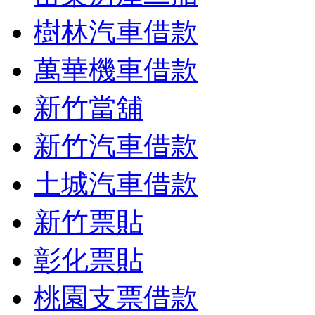
樹林汽車借款
萬華機車借款
新竹當舖
新竹汽車借款
土城汽車借款
新竹票貼
彰化票貼
桃園支票借款