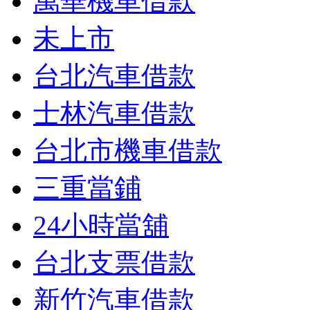
萬華機車借款
未上市
台北汽車借款
士林汽車借款
台北市機車借款
三重當鋪
24小時當舖
台北支票借款
新竹汽車借款