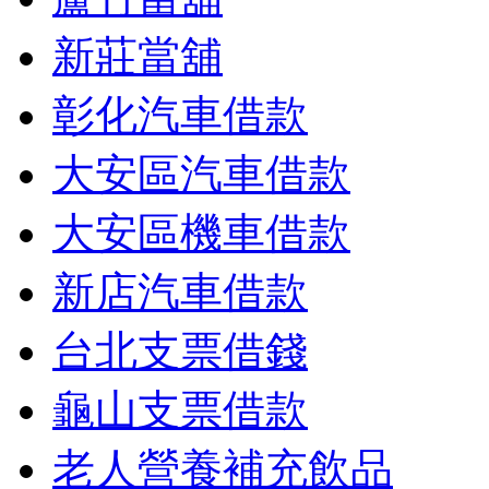
新莊當舖
彰化汽車借款
大安區汽車借款
大安區機車借款
新店汽車借款
台北支票借錢
龜山支票借款
老人營養補充飲品