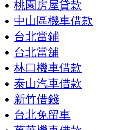
桃園房屋貸款
中山區機車借款
台北當鋪
台北當舖
林口機車借款
泰山汽車借款
新竹借錢
台北免留車