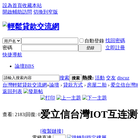
設為首頁
收藏本站
開啟輔助訪問
切換到窄版
找回密碼
自動登錄
密碼
立即註冊
登錄
快捷導航
論壇
BBS
搜索
熱搜:
活動
交友
discuz
搜索
台灣輕鬆貸款交流網
»
論壇
›
貸款方式
›
房屋二胎
›
爱立信台灣IO
返回列表
爱立信台灣IOT互连测
查看:
2183
|
回復:
0
[複製鏈接]
電梯直達