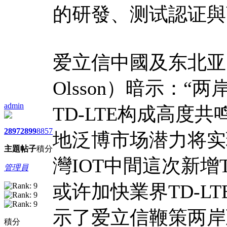
的研發、测试認证與
爱立信中國及东北亚區
Olsson）暗示：
admin
TD-LTE构成高度
2897
2899
8857
地泛博市场潜力将实
主題
帖子
積分
灣IOT中間這次新增
管理員
或许加快業界TD-L
示了爱立信鞭策两岸互
積分