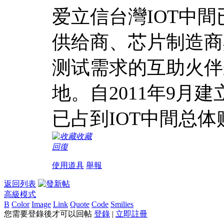
爱立信台灣IOT中
供给商、芯片制造商
测试需求的互助火伴
地。自2011年9月
已占到IOT中間总体
收藏
回復
使用道具
舉報
返回列表
高級模式
B
Color
Image
Link
Quote
Code
Smilies
您需要登錄後才可以回帖
登錄
|
立即註冊